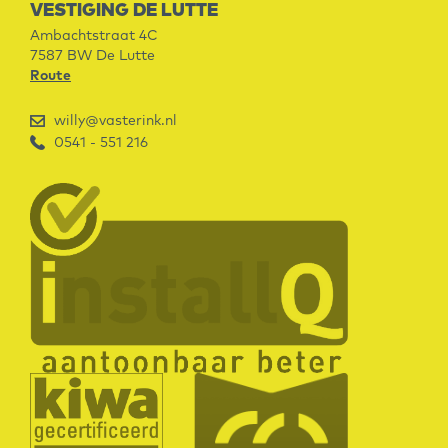
VESTIGING DE LUTTE
Ambachtstraat 4C
7587 BW
De Lutte
Route
willy@vasterink.nl
0541 - 551 216