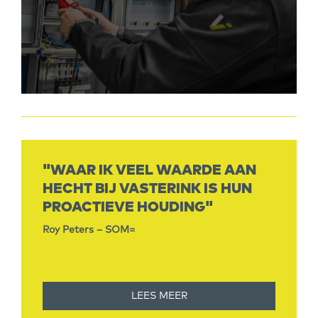
"WAAR IK VEEL WAARDE AAN
HECHT BIJ VASTERINK IS HUN
PROACTIEVE HOUDING"
Roy Peters – SOM=
LEES MEER